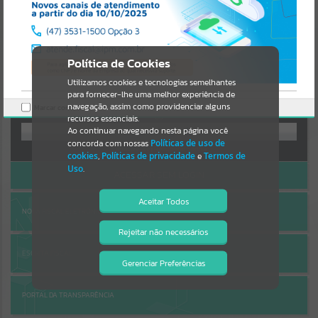
Uncaught SyntaxError: Unexpected token '('
https://gramadoxavier.atende.net/cidadao/static/bundle/wpo_index_
AUTOATENDIMENTO
2_base_l2_portal_editores_sync_bf46c280f04ce9b2a83c124724c678
Por favor, aguarde...
a0.js?v=c252b975:47
Verificar Mais Detalhes
Política de Cookies
SUBPORTAIS
OK
Utilizamos cookies e tecnologias semelhantes
para fornecer-lhe uma melhor experiência de
Entrar
Por favor, aguarde...
navegação, assim como providenciar alguns
Marcar como lido.
recursos essenciais.
OU
Ao continuar navegando nesta página você
concorda com nossas
Políticas de uso de
SERVIÇOS
Cadastre-se
|
Recuperar Senha
cookies
,
Políticas de privacidade
e
Termos de
Uso
.
ACESSAR SEM LOGIN
Por favor, aguarde...
Aceitar Todos
NOTA FISCAL ELETRÔNICA
EVENTOS
Rejeitar não necessários
Isto significa que diversos recursos
providenciados poderão não estar
ESCRITA FISCAL
Por favor, aguarde...
disponíveis.
Gerenciar Preferências
PÁGINAS
PORTAL DA TRANSPARÊNCIA